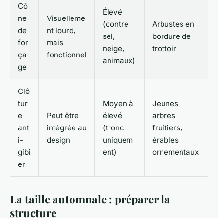
Cô
Élevé
ne
Visuelleme
(contre
Arbustes en
de
nt lourd,
sel,
bordure de
for
mais
neige,
trottoir
ça
fonctionnel
animaux)
ge
Clô
tur
Moyen à
Jeunes
e
Peut être
élevé
arbres
ant
intégrée au
(tronc
fruitiers,
i-
design
uniquem
érables
gibi
ent)
ornementaux
er
La taille automnale : préparer la
structure