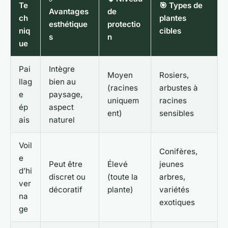
Te
🎯 Types de
Avantages
de
ch
plantes
esthétique
protectio
niq
cibles
s
n
ue
Pai
Intègre
Moyen
Rosiers,
llag
bien au
(racines
arbustes à
e
paysage,
uniquem
racines
ép
aspect
ent)
sensibles
ais
naturel
Voil
Conifères,
e
Peut être
Élevé
jeunes
d’hi
discret ou
(toute la
arbres,
ver
décoratif
plante)
variétés
na
exotiques
ge